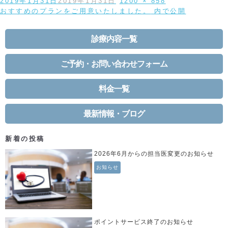
投
フ
2019年1月31日
2019年1月31日
1200 × 858
稿
投
ル
おすすめのプランをご用意いたしました。
内で公開
日:
稿
サ
ナ
イ
診療内容一覧
ビ
ズ
ゲ
ー
ご予約・お問い合わせフォーム
シ
ョ
料金一覧
ン
最新情報・ブログ
新着の投稿
2026年6月からの担当医変更のお知らせ
お知らせ
ポイントサービス終了のお知らせ