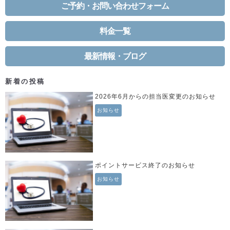
シ
ご予約・お問い合わせフォーム
ョ
ン
料金一覧
最新情報・ブログ
新着の投稿
2026年6月からの担当医変更のお知らせ
お知らせ
ポイントサービス終了のお知らせ
お知らせ