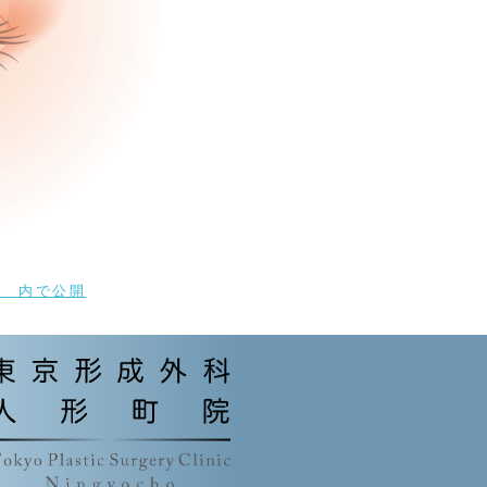
）
内で公開