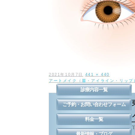
投
フ
2021年10月7日
441 × 440
稿
投
ル
アートメイク（眉・アイライン・リップ
日:
稿
サ
診療内容一覧
ナ
イ
ビ
ズ
ご予約・お問い合わせフォーム
ゲ
ー
シ
料金一覧
ョ
ン
最新情報・ブログ