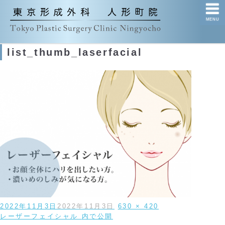
MENU
list_thumb_laserfacial
投
フ
2022年11月3日
2022年11月3日
630 × 420
稿
投
ル
レーザーフェイシャル
内で公開