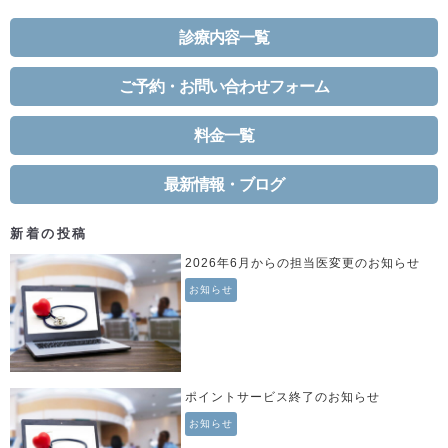
日:
稿
サ
ナ
イ
診療内容一覧
ビ
ズ
ゲ
ー
ご予約・お問い合わせフォーム
シ
ョ
料金一覧
ン
最新情報・ブログ
新着の投稿
2026年6月からの担当医変更のお知らせ
お知らせ
ポイントサービス終了のお知らせ
お知らせ