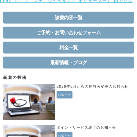
稿
投
ル
Lenisna（レニスナ、ジュベルック ボリューマー）
内で公開
日:
稿
サ
ナ
イ
診療内容一覧
ビ
ズ
ゲ
ー
ご予約・お問い合わせフォーム
シ
ョ
料金一覧
ン
最新情報・ブログ
新着の投稿
2026年6月からの担当医変更のお知らせ
お知らせ
ポイントサービス終了のお知らせ
お知らせ