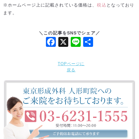
※ホームページ上に記載されている価格は、
税込
となっており
ます。
＼この記事をSNSでシェア／
F
X
Li
共
a
n
有
c
e
TOPページに
e
戻る
b
o
o
k